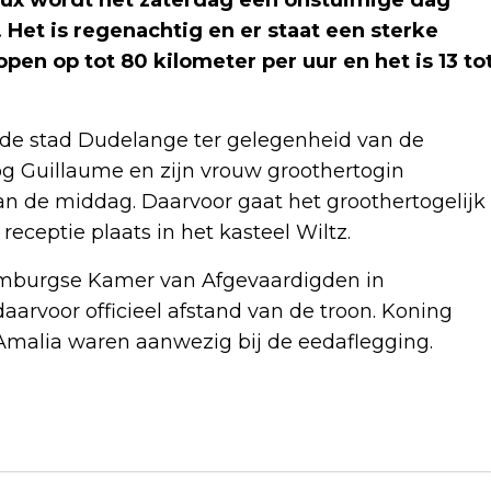
. Het is regenachtig en er staat een sterke
en op tot 80 kilometer per uur en het is 13 to
n de stad Dudelange ter gelegenheid van de
og Guillaume en zijn vrouw groothertogin
an de middag. Daarvoor gaat het groothertogelijk
receptie plaats in het kasteel Wiltz.
xemburgse Kamer van Afgevaardigden in
arvoor officieel afstand van de troon. Koning
Amalia waren aanwezig bij de eedaflegging.
Volgend artikel
AUSTRALIË EN NIEUW-ZEELAND