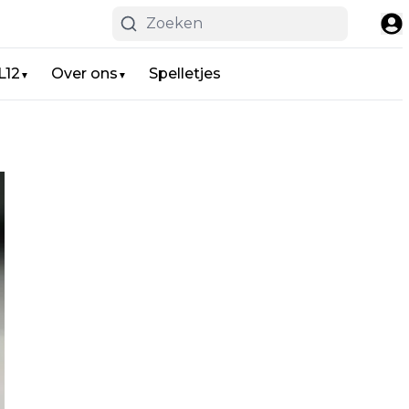
L12
Over ons
Spelletjes
▼
▼