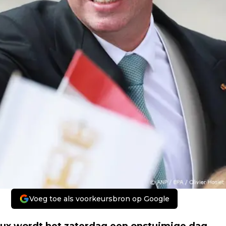
Voeg toe als voorkeursbron op Google
ux wordt het zaterdag een onstuimige dag