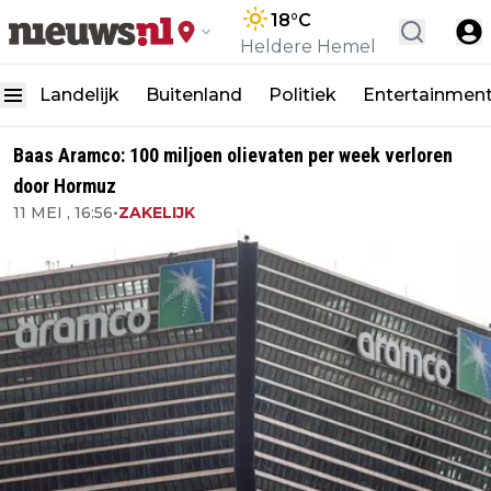
18
°C
Heldere Hemel
Landelijk
Buitenland
Politiek
Entertainmen
Baas Aramco: 100 miljoen olievaten per week verloren
door Hormuz
11 MEI , 16:56
•
ZAKELIJK