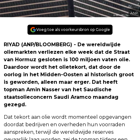
ANP
Voeg toe als voorkeursbron op Google
RIYAD (ANP/BLOOMBERG) - De wereldwijde
oliemarkten verliezen elke week dat de Straat
van Hormuz gesloten is 100 miljoen vaten olie.
Daardoor wordt het olietekort, dat door de
oorlog in het Midden-Oosten al historisch groot
is geworden, alleen maar erger. Dat heeft
topman Amin Nasser van het Saudische
staatsolieconcern Saudi Aramco maandag
gezegd.
Dat tekort aan olie wordt momenteel opgevangen
doordat bedrijven en overheden hun voorraden
aanspreken, terwijl de wereldwijde reserves
gevaarlijk laag worden, zei de topman tijdens een