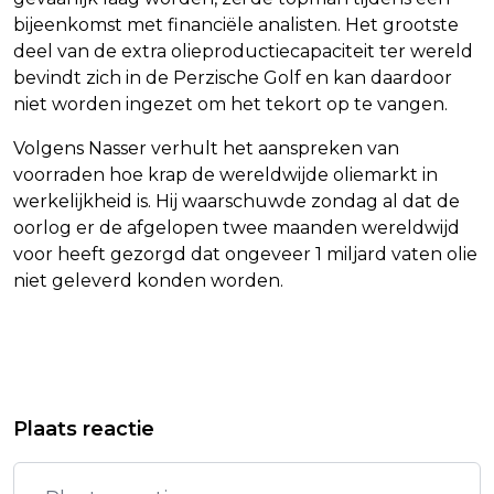
bijeenkomst met financiële analisten. Het grootste
deel van de extra olieproductiecapaciteit ter wereld
bevindt zich in de Perzische Golf en kan daardoor
niet worden ingezet om het tekort op te vangen.
Volgens Nasser verhult het aanspreken van
voorraden hoe krap de wereldwijde oliemarkt in
werkelijkheid is. Hij waarschuwde zondag al dat de
oorlog er de afgelopen twee maanden wereldwijd
voor heeft gezorgd dat ongeveer 1 miljard vaten olie
niet geleverd konden worden.
Vorig artikel
Volgend artikel
WENDY VAN DIJK EN ROB GEUS IN
KONINGSPAAR KRIJGT KOMEND
Plaats reactie
ACTIE VOOR JUBILEREND ALPE
WEEKEND INDIASE PREMIER MODI OP
D'HUZES