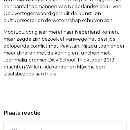
een aantal topmannen van Nederlandse bedrijven.
Ook vertegenwoordigers uit de kunst- en
cultuursector en de wetenschap schuiven aan.
Modi zou vorig jaar mei al naar Nederland komen,
maar zegde zijn bezoek af vanwege het destijds
oplopende conflict met Pakistan. Hij zou toen onder
meer dineren met de koning en lunchen met
toenmalig premier Dick Schoof. In oktober 2019
brachten Willem-Alexander en Máxima een
staatsbezoek aan India.
Vorig artikel
Volgend artikel
BAAS ARAMCO: 100 MILJOEN
MINISTER VIJLBRIEF BEZOEKT
Plaats reactie
OLIEVATEN PER WEEK VERLOREN
KONING VOOR HERNIEUWDE
DOOR HORMUZ