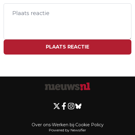
EN EIGEN CHATBOT VOOR OVERHEID
PLAATS REACTIE
Over ons
•
Werken bij
•
Cookie Policy
Powered by Newsifier