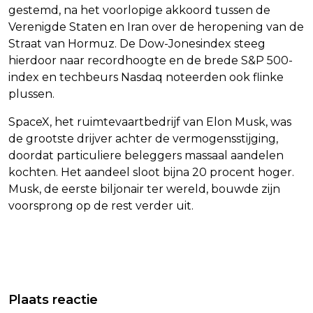
gestemd, na het voorlopige akkoord tussen de
Verenigde Staten en Iran over de heropening van de
Straat van Hormuz. De Dow-Jonesindex steeg
hierdoor naar recordhoogte en de brede S&P 500-
index en techbeurs Nasdaq noteerden ook flinke
plussen.
SpaceX, het ruimtevaartbedrijf van Elon Musk, was
de grootste drijver achter de vermogensstijging,
doordat particuliere beleggers massaal aandelen
kochten. Het aandeel sloot bijna 20 procent hoger.
Musk, de eerste biljonair ter wereld, bouwde zijn
voorsprong op de rest verder uit.
Vorig artikel
Volgend artikel
INGELASTE UITZENDING OP NPO 2 NA
FRANKRIJK INVESTEERT FORS IN AI
Plaats reactie
OVERLIJDEN WIM T. SCHIPPERS