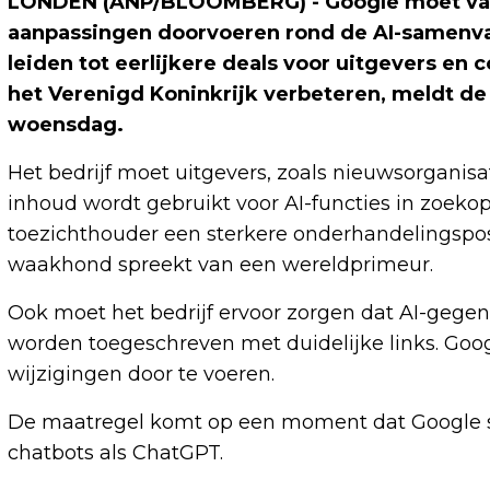
LONDEN (ANP/BLOOMBERG) - Google moet van 
aanpassingen doorvoeren rond de AI-samenvat
leiden tot eerlijkere deals voor uitgevers e
het Verenigd Koninkrijk verbeteren, meldt d
woensdag.
Het bedrijf moet uitgevers, zoals nieuwsorgani
inhoud wordt gebruikt voor AI-functies in zoekop
toezichthouder een sterkere onderhandelingspo
waakhond spreekt van een wereldprimeur.
Ook moet het bedrijf ervoor zorgen dat AI-gege
worden toegeschreven met duidelijke links. Goo
wijzigingen door te voeren.
De maatregel komt op een moment dat Google s
chatbots als ChatGPT.