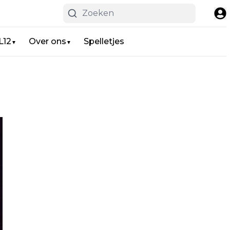
L12
Over ons
Spelletjes
▼
▼