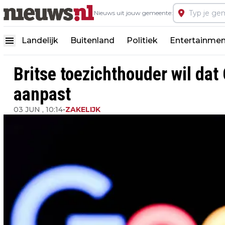
Nieuws uit jouw gemeente:
Landelijk
Buitenland
Politiek
Entertainmen
Britse toezichthouder wil da
aanpast
03 JUN , 10:14
•
ZAKELIJK