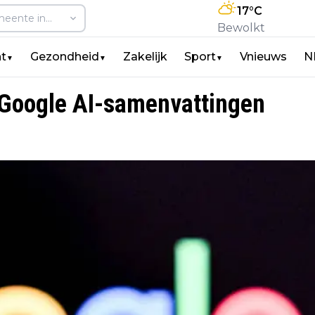
17
°C
Bewolkt
t
Gezondheid
Zakelijk
Sport
Vnieuws
N
▼
▼
▼
t Google AI-samenvattingen