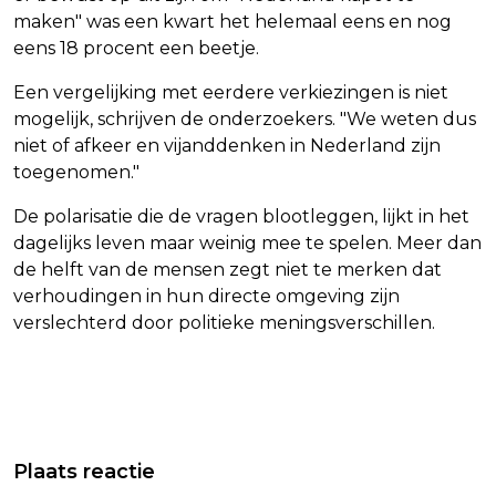
maken" was een kwart het helemaal eens en nog
eens 18 procent een beetje.
Een vergelijking met eerdere verkiezingen is niet
mogelijk, schrijven de onderzoekers. "We weten dus
niet of afkeer en vijanddenken in Nederland zijn
toegenomen."
De polarisatie die de vragen blootleggen, lijkt in het
dagelijks leven maar weinig mee te spelen. Meer dan
de helft van de mensen zegt niet te merken dat
verhoudingen in hun directe omgeving zijn
verslechterd door politieke meningsverschillen.
Vorig artikel
Volgend artikel
BRITSE TOEZICHTHOUDER WIL DAT
MEESTE NEDERLANDERS HEBBEN
Plaats reactie
GOOGLE AI-SAMENVATTINGEN