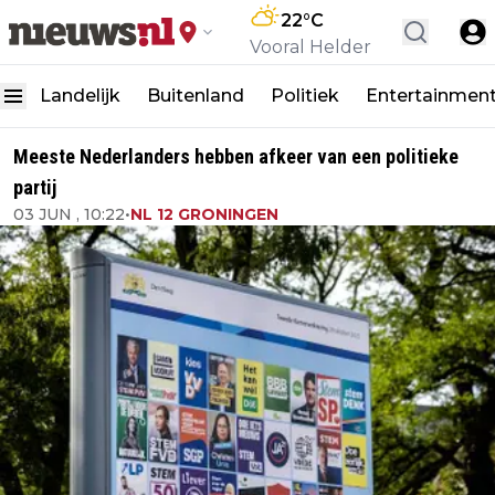
22
°C
Vooral Helder
Landelijk
Buitenland
Politiek
Entertainmen
Meeste Nederlanders hebben afkeer van een politieke
partij
03 JUN , 10:22
•
NL 12 GRONINGEN