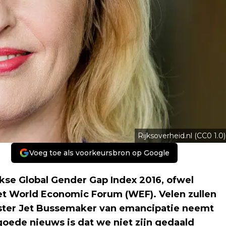
Rijksoverheid.nl (CC0 1.0)
Voeg toe als voorkeursbron op Google
ijkse Global Gender Gap Index 2016, ofwel
het World Economic Forum (WEF). Velen zullen
inister Jet Bussemaker van emancipatie neemt
 goede nieuws is dat we niet zijn gedaald