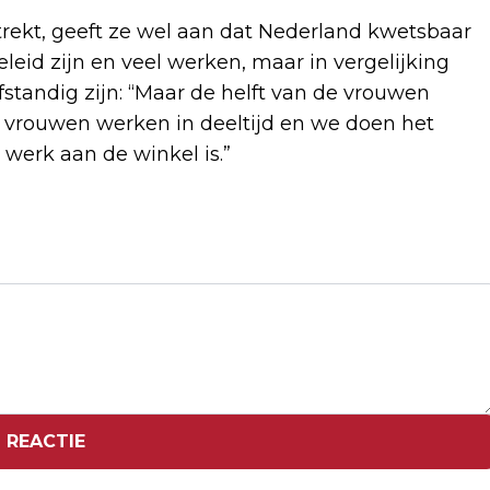
rekt, geeft ze wel aan dat Nederland kwetsbaar
eid zijn en veel werken, maar in vergelijking
tandig zijn: “Maar de helft van de vrouwen
l vrouwen werken in deeltijd en we doen het
 werk aan de winkel is.”
Volgend artikel
DRENTHE ZET ZICH IN OM MEER
VROUWEN IN DE POLITIEK TE KRIJGEN
 REACTIE