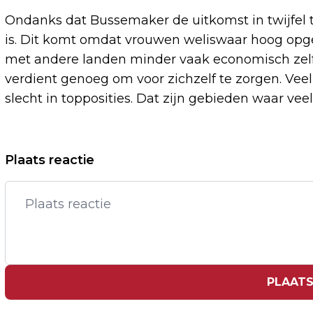
Ondanks dat Bussemaker de uitkomst in twijfel t
is. Dit komt omdat vrouwen weliswaar hoog opgel
met andere landen minder vaak economisch zelfs
verdient genoeg om voor zichzelf te zorgen. Vee
slecht in topposities. Dat zijn gebieden waar veel
Vorig artikel
Plaats reactie
GAMEN EN DWALEN IN DE GROOTSTE
VIRTUAL REALITY-WERELD VAN EUROPA
PLAATS