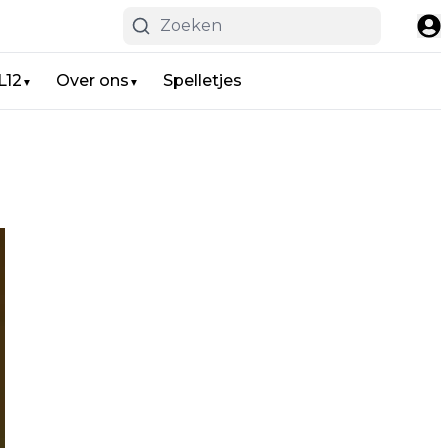
L12
Over ons
Spelletjes
▼
▼