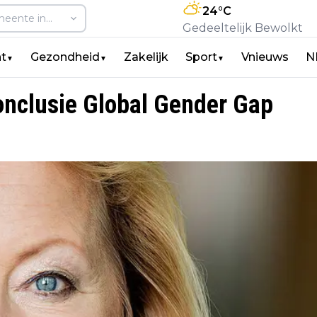
24
°C
Gedeeltelijk Bewolkt
t
Gezondheid
Zakelijk
Sport
Vnieuws
N
▼
▼
▼
nclusie Global Gender Gap