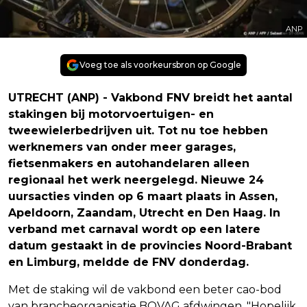
ANP
Voeg toe als voorkeursbron op Google
UTRECHT (ANP) - Vakbond FNV breidt het aantal
stakingen bij motorvoertuigen- en
tweewielerbedrijven uit. Tot nu toe hebben
werknemers van onder meer garages,
fietsenmakers en autohandelaren alleen
regionaal het werk neergelegd. Nieuwe 24
uursacties vinden op 6 maart plaats in Assen,
Apeldoorn, Zaandam, Utrecht en Den Haag. In
verband met carnaval wordt op een latere
datum gestaakt in de provincies Noord-Brabant
en Limburg, meldde de FNV donderdag.
Met de staking wil de vakbond een beter cao-bod
van brancheorganisatie BOVAG afdwingen. "Hopelijk