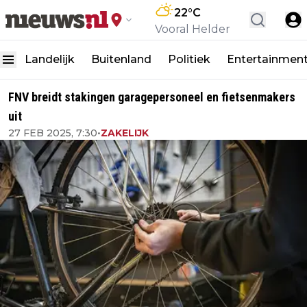
22
°C
Vooral Helder
Landelijk
Buitenland
Politiek
Entertainmen
FNV breidt stakingen garagepersoneel en fietsenmakers
uit
27 FEB 2025, 7:30
•
ZAKELIJK