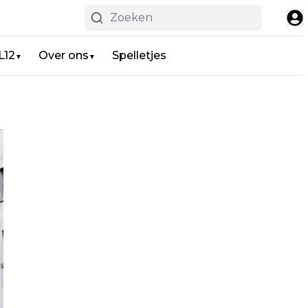
L12
Over ons
Spelletjes
▼
▼