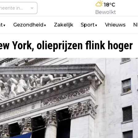
18
°C
Bewolkt
t
Gezondheid
Zakelijk
Sport
Vnieuws
N
▼
▼
▼
w York, olieprijzen flink hoger