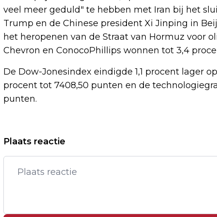
veel meer geduld" te hebben met Iran bij het slu
Trump en de Chinese president Xi Jinping in Beij
het heropenen van de Straat van Hormuz voor ol
Chevron en ConocoPhillips wonnen tot 3,4 proce
De Dow-Jonesindex eindigde 1,1 procent lager op
procent tot 7408,50 punten en de technologiegra
punten.
Vorig artikel
Plaats reactie
PRINS WILLIAM NAAR FINALE VAN FA
CUP