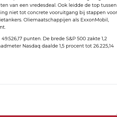
iten van een vredesdeal. Ook leidde de top tussen
ing niet tot concrete vooruitgang bij stappen voo
ietankers. Oliemaatschappijen als ExxonMobil,
nt.
 49.526,17 punten. De brede S&P 500 zakte 1,2
admeter Nasdaq daalde 1,5 procent tot 26.225,14
Volgend artikel
MARIUS BORG HØIBY IN BEROEP TEGEN
ENKELBANDBESLUIT