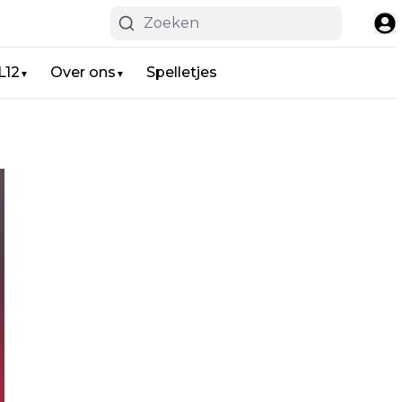
L12
Over ons
Spelletjes
▼
▼