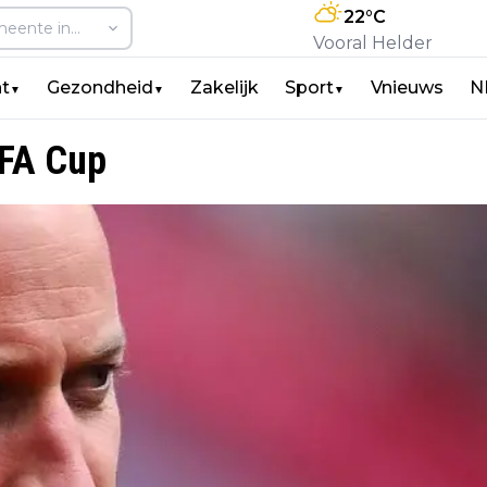
22
°C
Vooral Helder
t
Gezondheid
Zakelijk
Sport
Vnieuws
N
▼
▼
▼
 FA Cup