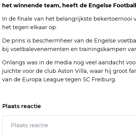
het winnende team, heeft de Engelse Footba
In de finale van het belangrijkste bekertoerno
het tegen elkaar op.
De prins is beschermheer van de Engelse voetb
bij voetbalevenementen en trainingskampen van d
Onlangs was in de media nog veel aandacht voor
juichte voor de club Aston Villa, waar hij groot fa
van de Europa League tegen SC Freiburg.
Vorig artikel
Plaats reactie
VAN DEN BRINK NOEMT
GEWELDSOPROEP MARKUSZOWER
ONBEGRIJPELIJK