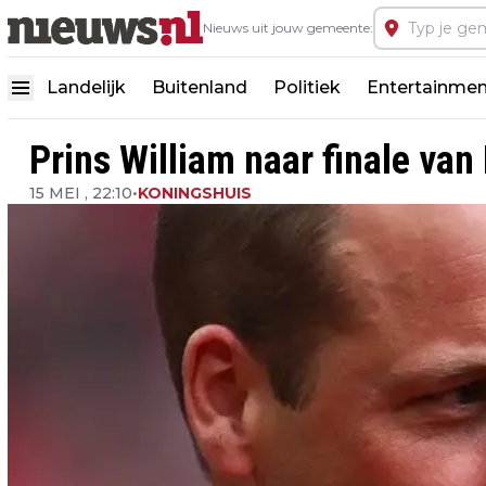
Nieuws uit jouw gemeente:
Landelijk
Buitenland
Politiek
Entertainmen
Prins William naar finale van
15 MEI , 22:10
•
KONINGSHUIS