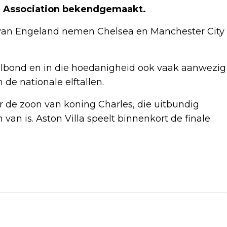
ll Association bekendgemaakt.
oi van Engeland nemen Chelsea en Manchester City
albond en in die hoedanigheid ook vaak aanwezig
e nationale elftallen.
 de zoon van koning Charles, die uitbundig
n van is. Aston Villa speelt binnenkort de finale
Volgend artikel
FORSE VERLIEZEN OP BEURZEN NEW
YORK, OLIEPRIJZEN FLINK HOGER