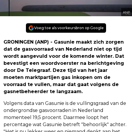
ANP
Voeg toe als voorkeursbron op Google
GRONINGEN (ANP) - Gasunie maakt zich zorgen
dat de gasvoorraad van Nederland niet op tijd
wordt aangevuld voor de komende winter. Dat
bevestigt een woordvoerster na berichtgeving
door De Telegraaf. Deze tijd van het jaar
moeten marktpartijen gas inkopen om de
voorraad te vullen, maar dat gaat volgens de
gasnetbeheerder te langzaam.
Volgens data van Gasunie is de vullingsgraad van de
ondergrondse gasvoorraden in Nederland
momenteel 19,5 procent. Daarmee loopt het
percentage wat Gasunie betreft "behoorlijk" achter.
"Het is nu lekker weer en niemand denkt aan het