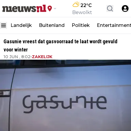
22
°C
Bewolkt
Landelijk
Buitenland
Politiek
Entertainmen
Gasunie vreest dat gasvoorraad te laat wordt gevuld
voor winter
10 JUN , 8:02
•
ZAKELIJK