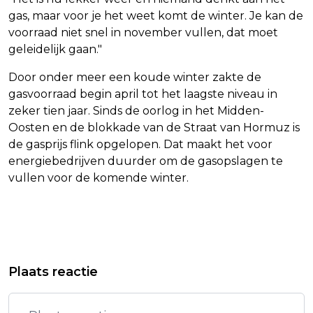
gas, maar voor je het weet komt de winter. Je kan de
voorraad niet snel in november vullen, dat moet
geleidelijk gaan."
Door onder meer een koude winter zakte de
gasvoorraad begin april tot het laagste niveau in
zeker tien jaar. Sinds de oorlog in het Midden-
Oosten en de blokkade van de Straat van Hormuz is
de gasprijs flink opgelopen. Dat maakt het voor
energiebedrijven duurder om de gasopslagen te
vullen voor de komende winter.
Vorig artikel
Volgend artikel
TNO: INZET AI LEIDT NIET
ADVOCAAT IN DE SCHIJNWERPERS
Plaats reactie
AUTOMATISCH TOT
BIJ HONKBALDUEL MIAMI MARLINS
PRODUCTIVITEITSWINST