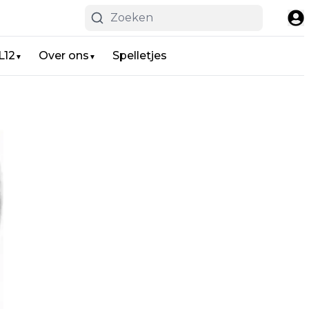
L12
Over ons
Spelletjes
▼
▼