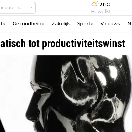
21
°C
Bewolkt
t
Gezondheid
Zakelijk
Sport
Vnieuws
N
▼
▼
▼
atisch tot productiviteitswinst