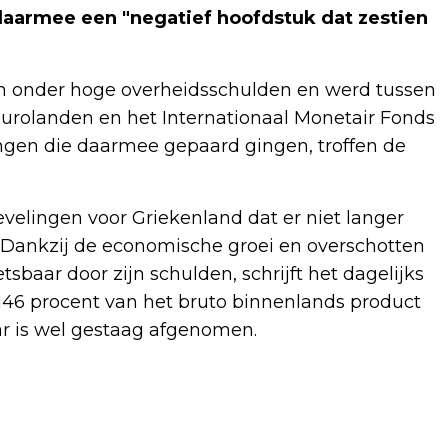
daarmee een "negatief hoofdstuk dat zestien
ken onder hoge overheidsschulden en werd tussen
eurolanden en het Internationaal Monetair Fonds
gen die daarmee gepaard gingen, troffen de
velingen voor Griekenland dat er niet langer
 Dankzij de economische groei en overschotten
sbaar door zijn schulden, schrijft het dagelijks
 146 procent van het bruto binnenlands product
ar is wel gestaag afgenomen.
Volgend artikel
3X3-BASKETBALSTERS NA TWEE ZEGES