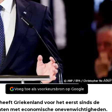
ANP
Voeg toe als voorkeursbron op Google
eft Griekenland voor het eerst sinds de
dstaten met economische onevenwichtigheden.