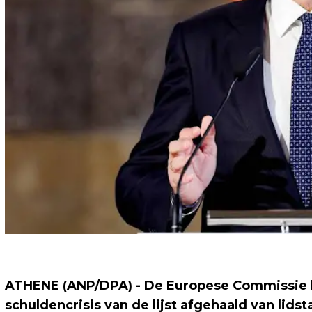
ATHENE (ANP/DPA) - De Europese Commissie he
schuldencrisis van de lijst afgehaald van li