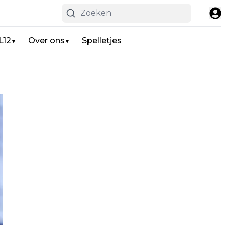
L12
Over ons
Spelletjes
▼
▼