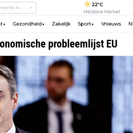
22
°C
Heldere Hemel
t
Gezondheid
Zakelijk
Sport
Vnieuws
N
▼
▼
▼
conomische probleemlijst EU