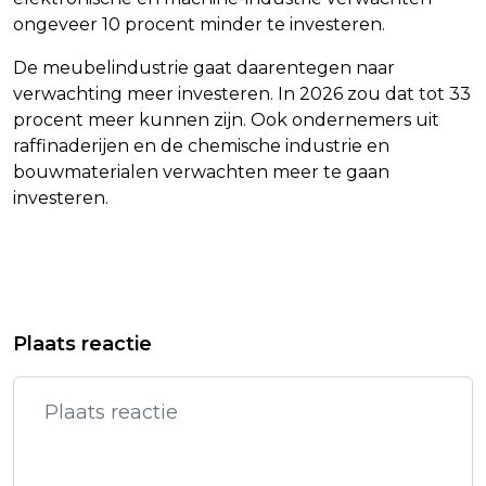
ongeveer 10 procent minder te investeren.
De meubelindustrie gaat daarentegen naar
verwachting meer investeren. In 2026 zou dat tot 33
procent meer kunnen zijn. Ook ondernemers uit
raffinaderijen en de chemische industrie en
bouwmaterialen verwachten meer te gaan
investeren.
Vorig artikel
Volgend artikel
NARUHITO HAALT POEDEL MAMBO EN
ENERGIEBEDRIJVEN WILLEN MEER
Plaats reactie
VOETBALDUEL AAN BIJ
CO2 VERWIJDEREN, MILIEUCLUB
STAATSBANKET
KRITISCH