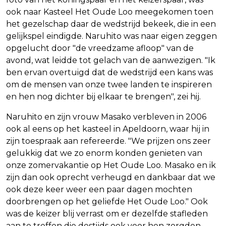
ook naar Kasteel Het Oude Loo meegekomen toen
het gezelschap daar de wedstrijd bekeek, die in een
gelijkspel eindigde. Naruhito was naar eigen zeggen
opgelucht door "de vreedzame afloop" van de
avond, wat leidde tot gelach van de aanwezigen. "Ik
ben ervan overtuigd dat de wedstrijd een kans was
om de mensen van onze twee landen te inspireren
en hen nog dichter bij elkaar te brengen", zei hij.
Naruhito en zijn vrouw Masako verbleven in 2006
ook al eens op het kasteel in Apeldoorn, waar hij in
zijn toespraak aan refereerde. "We prijzen ons zeer
gelukkig dat we zo enorm konden genieten van
onze zomervakantie op Het Oude Loo. Masako en ik
zijn dan ook oprecht verheugd en dankbaar dat we
ook deze keer weer een paar dagen mochten
doorbrengen op het geliefde Het Oude Loo." Ook
was de keizer blij verrast om er dezelfde stafleden
aan te treffen die destijds ook voor hen zorgden.