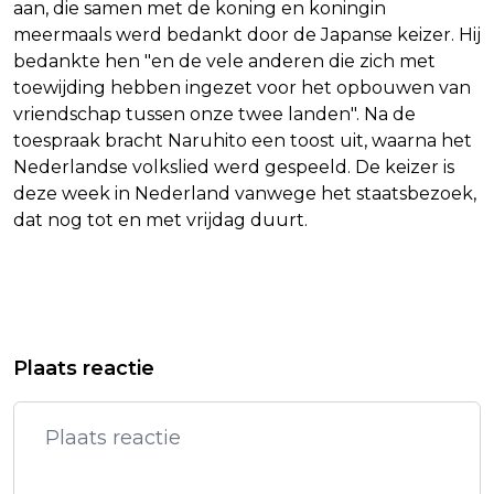
aan, die samen met de koning en koningin
meermaals werd bedankt door de Japanse keizer. Hij
bedankte hen "en de vele anderen die zich met
toewijding hebben ingezet voor het opbouwen van
vriendschap tussen onze twee landen". Na de
toespraak bracht Naruhito een toost uit, waarna het
Nederlandse volkslied werd gespeeld. De keizer is
deze week in Nederland vanwege het staatsbezoek,
dat nog tot en met vrijdag duurt.
Vorig artikel
Volgend artikel
DÍAZ LEIDT COLOMBIA MET
INDUSTRIE IN NEDERLAND VERWACHT
Plaats reactie
DOELPUNT EN ASSIST NAAR ZEGE OP
MINDER TE INVESTEREN IN 2026
HET WK