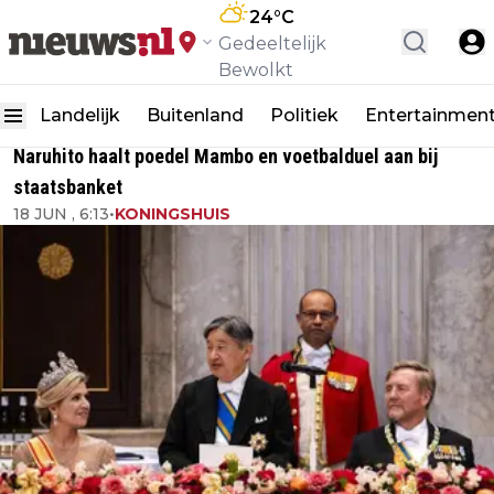
24
°C
Gedeeltelijk
Bewolkt
Landelijk
Buitenland
Politiek
Entertainmen
Naruhito haalt poedel Mambo en voetbalduel aan bij
staatsbanket
18 JUN , 6:13
•
KONINGSHUIS