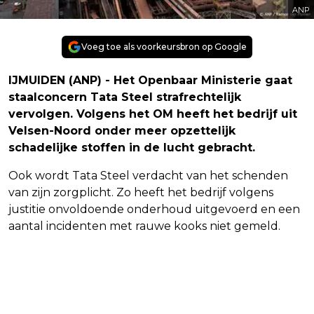
ANP
Voeg toe als voorkeursbron op Google
IJMUIDEN (ANP) - Het Openbaar Ministerie gaat
staalconcern Tata Steel strafrechtelijk
vervolgen. Volgens het OM heeft het bedrijf uit
Velsen-Noord onder meer opzettelijk
schadelijke stoffen in de lucht gebracht.
Ook wordt Tata Steel verdacht van het schenden
van zijn zorgplicht. Zo heeft het bedrijf volgens
justitie onvoldoende onderhoud uitgevoerd en een
aantal incidenten met rauwe kooks niet gemeld.
Vorig artikel
Volgend artikel
GEMEENTE IJSSELSTEIN OVER