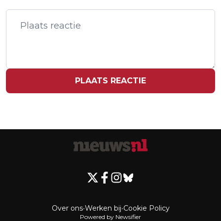
GROEICIJFERS BEIJING OVERLEDEN
PLAATS REACTIE
Over ons
•
Werken bij
•
Cookie Policy
Powered by Newsifier