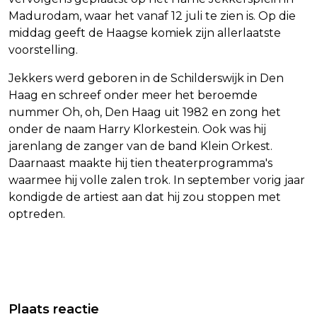
Madurodam, waar het vanaf 12 juli te zien is. Op die
middag geeft de Haagse komiek zijn allerlaatste
voorstelling.
Jekkers werd geboren in de Schilderswijk in Den
Haag en schreef onder meer het beroemde
nummer Oh, oh, Den Haag uit 1982 en zong het
onder de naam Harry Klorkestein. Ook was hij
jarenlang de zanger van de band Klein Orkest.
Daarnaast maakte hij tien theaterprogramma's
waarmee hij volle zalen trok. In september vorig jaar
kondigde de artiest aan dat hij zou stoppen met
optreden.
Vorig artikel
Volgend artikel
OM VERVOLGT TATA STEEL VOOR
CHINESE ECONOOM MET KRITIEK OP
Plaats reactie
OPZETTELIJKE VERVUILING