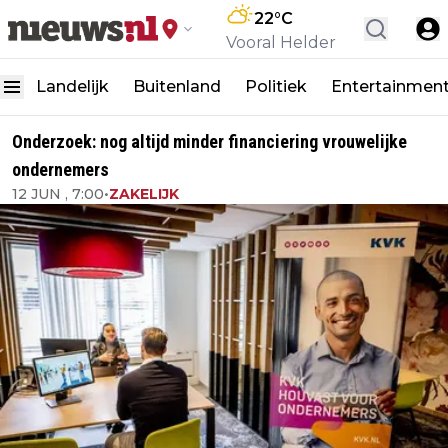
22
°C
Vooral Helder
Landelijk
Buitenland
Politiek
Entertainmen
Onderzoek: nog altijd minder financiering vrouwelijke
ondernemers
12 JUN , 7:00
•
ZAKELIJK