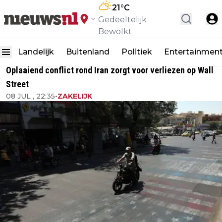
21
°C
Gedeeltelijk
Bewolkt
Landelijk
Buitenland
Politiek
Entertainmen
Oplaaiend conflict rond Iran zorgt voor verliezen op Wall
Street
08 JUL , 22:35
•
ZAKELIJK