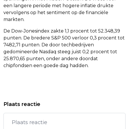
een langere periode met hogere inflatie drukte
vervolgens op het sentiment op de financiële
markten.
De Dow-Jonesindex zakte 1,1 procent tot 52.348,39
punten. De bredere S&P 500 verloor 0,3 procent tot
7482,71 punten. De door techbedrijven
gedomineerde Nasdaq steeg juist 0,2 procent tot
25.870,65 punten, onder andere doordat
chipfondsen een goede dag hadden.
Vorig artikel
Volgend artikel
LEGER VS MELDT NIEUWE AANVALLEN
EMMY-NOMINATIE VOOR
Plaats reactie
OP IRAN
TERUGGEKEERDE MICHAEL J. FOX