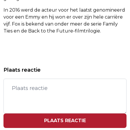
In 2016 werd de acteur voor het laatst genomineerd
voor een Emmy en hij won er over zijn hele carrière
vijf. Fox is bekend van onder meer de serie Family
Ties en de Back to the Future-filmtrilogie.
Vorig artikel
Volgend artikel
OPLAAIEND CONFLICT ROND IRAN
RECHTER KEURT SCHIKKING MUSK
Plaats reactie
ZORGT VOOR VERLIEZEN OP WALL
MET SEC ONDANKS BEDENKINGEN
STREET
GOED
PLAATS REACTIE