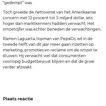
"gedempt" was.
Toch groeide de nettowinst van het Amerikaanse
concern met 12 procent tot 3 miljard dollar, iets
hoger dan marktkenners hadden verwacht. Het
omzetcijfer was echter beneden de verwachtingen.
Ramon Laguarta, topman van PepsiCo, wil in de
tweede helft van dit jaar meer gaan inzetten op
marketing, promoties en reclame om de omzet te
stuwen. Hij verwacht wel dat consumenten
voorlopig budgetbewust blijven en dat de groei
verder afzwakt.
Vorig artikel
Volgend artikel
FIETSEN GESTOLEN BIJ WIELERPLOEG
SPRINTER JAKOBSEN STAPT AF IN
Plaats reactie
TOTALENERGIES IN TOUR