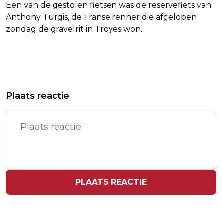
Een van de gestolen fietsen was de reservefiets van
Anthony Turgis, de Franse renner die afgelopen
zondag de gravelrit in Troyes won.
Vorig artikel
Volgend artikel
TOERISTEN GEVEN RECORDBEDRAG
PEPSICO VOORKOMT OMZETDALING
Plaats reactie
UIT IN EUROPA
MET PRIJSVERHOGINGEN
PLAATS REACTIE