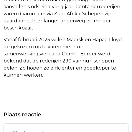
aanvallen sinds eind vorig jaar. Containerrederijen
varen daarom om via Zuid-Afrika. Schepen zijn
daardoor echter langer onderweg en minder
beschikbaar.
Vanaf februari 2025 willen Maersk en Hapag Lloyd
de gekozen route varen met hun
samenwerkingsverband Gemini. Eerder werd
bekend dat de rederijen 290 van hun schepen
delen. Zo hopen ze efficiënter en goedkoper te
kunnen werken.
Vorig artikel
Volgend artikel
VK LAAT RUIM 1700 GEVANGENEN
WINST PRIORITEIT VOOR NIEUWE
Plaats reactie
VRIJ VANWEGE CELLENTEKORT
TOPMAN DEELAUTODIENST