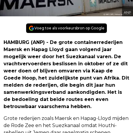
ANP
Voeg toe als voorkeursbron op Google
HAMBURG (ANP) - De grote containerrederijen
Maersk en Hapag Lloyd gaan volgend jaar
mogelijk weer door het Suezkanaal varen. De
vrachtvervoerders beslissen in oktober of ze dit
weer doen of blijven omvaren via Kaap de
Goede Hoop, het zuidelijkste punt van Afrika. Dit
melden de rederijen, die begin dit jaar hun
samenwerkingsverband aankondigden. Het is
de bedoeling dat beide routes een even
betrouwbaar vaarschema hebben.
Grote rederijen zoals Maersk en Hapag-Lloyd mijden
de Rode Zee en het Suezkanaal omdat Houthi-
rebellen uit Jemen daar regelmatig schepen