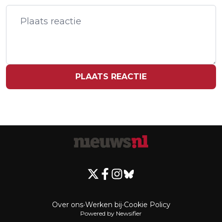
MOORD OP VERZEKERAAR IN VS
ONWETTIG
PLAATS REACTIE
Over ons
•
Werken bij
•
Cookie Policy
Powered by Newsifier