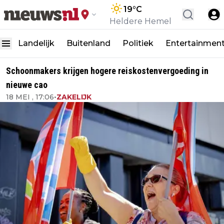
19
°C
Heldere Hemel
Landelijk
Buitenland
Politiek
Entertainmen
Schoonmakers krijgen hogere reiskostenvergoeding in
nieuwe cao
18 MEI , 17:06
•
ZAKELIJK