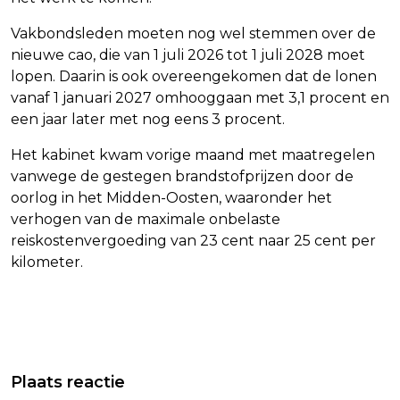
Vakbondsleden moeten nog wel stemmen over de
nieuwe cao, die van 1 juli 2026 tot 1 juli 2028 moet
lopen. Daarin is ook overeengekomen dat de lonen
vanaf 1 januari 2027 omhooggaan met 3,1 procent en
een jaar later met nog eens 3 procent.
Het kabinet kwam vorige maand met maatregelen
vanwege de gestegen brandstofprijzen door de
oorlog in het Midden-Oosten, waaronder het
verhogen van de maximale onbelaste
reiskostenvergoeding van 23 cent naar 25 cent per
kilometer.
Vorig artikel
Volgend artikel
CONGO ZONDER AJAX-MIDDENVELDER
DEEL BEWIJS TEGEN VERDACHTE
Plaats reactie
MOKIO NAAR WK