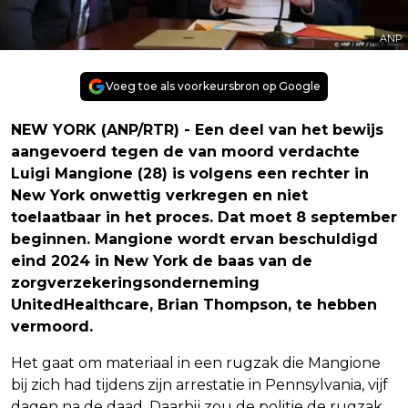
ANP
Voeg toe als voorkeursbron op Google
NEW YORK (ANP/RTR) - Een deel van het bewijs
aangevoerd tegen de van moord verdachte
Luigi Mangione (28) is volgens een rechter in
New York onwettig verkregen en niet
toelaatbaar in het proces. Dat moet 8 september
beginnen. Mangione wordt ervan beschuldigd
eind 2024 in New York de baas van de
zorgverzekeringsonderneming
UnitedHealthcare, Brian Thompson, te hebben
vermoord.
Het gaat om materiaal in een rugzak die Mangione
bij zich had tijdens zijn arrestatie in Pennsylvania, vijf
dagen na de daad. Daarbij zou de politie de rugzak