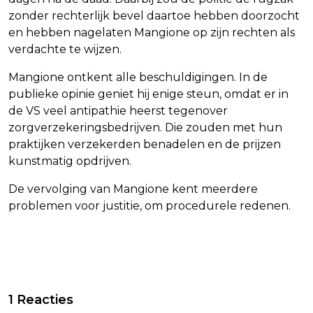
zonder rechterlijk bevel daartoe hebben doorzocht
en hebben nagelaten Mangione op zijn rechten als
verdachte te wijzen.
Mangione ontkent alle beschuldigingen. In de
publieke opinie geniet hij enige steun, omdat er in
de VS veel antipathie heerst tegenover
zorgverzekeringsbedrijven. Die zouden met hun
praktijken verzekerden benadelen en de prijzen
kunstmatig opdrijven.
De vervolging van Mangione kent meerdere
problemen voor justitie, om procedurele redenen.
Vorig artikel
Volgend artikel
SCHOONMAKERS KRIJGEN HOGERE
CATE BLANCHETT VINDT METOO-
1 Reacties
REISKOSTENVERGOEDING IN NIEUWE