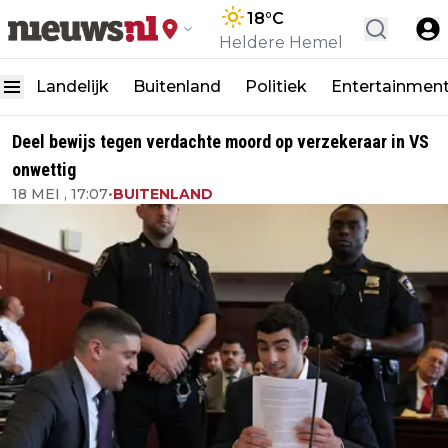
18
°C
Heldere Hemel
Landelijk
Buitenland
Politiek
Entertainmen
Deel bewijs tegen verdachte moord op verzekeraar in VS
onwettig
18 MEI , 17:07
•
BUITENLAND