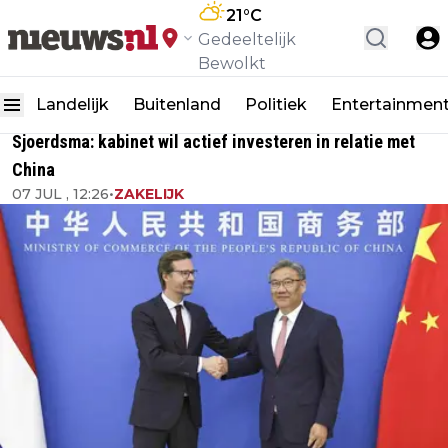
21
°C
Gedeeltelijk
Bewolkt
Landelijk
Buitenland
Politiek
Entertainmen
Sjoerdsma: kabinet wil actief investeren in relatie met
China
07 JUL , 12:26
•
ZAKELIJK