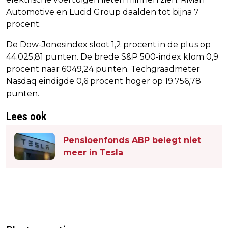
Automotive en Lucid Group daalden tot bijna 7
procent.
De Dow-Jonesindex sloot 1,2 procent in de plus op
44.025,81 punten. De brede S&P 500-index klom 0,9
procent naar 6049,24 punten. Techgraadmeter
Nasdaq eindigde 0,6 procent hoger op 19.756,78
punten.
Lees ook
Pensioenfonds ABP belegt niet
meer in Tesla
Vorig artikel
Volgend artikel
MIKE TYSON EN SQUID GAME HELPEN