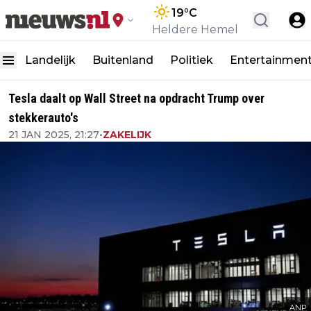
19
°C
Heldere Hemel
Landelijk
Buitenland
Politiek
Entertainmen
Tesla daalt op Wall Street na opdracht Trump over
stekkerauto's
21 JAN 2025, 21:27
•
ZAKELIJK
ANP