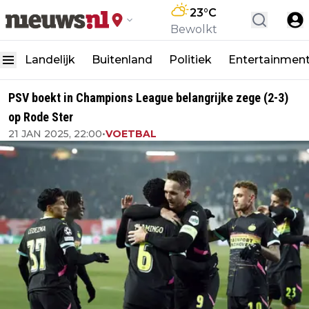
23
°C
Bewolkt
Landelijk
Buitenland
Politiek
Entertainmen
PSV boekt in Champions League belangrijke zege (2-3)
op Rode Ster
21 JAN 2025, 22:00
•
VOETBAL