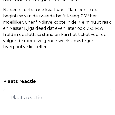
Na een directe rode kaart voor Flamingo in de
beginfase van de tweede helft kreeg PSV het
moeilijker. Cherif Ndiaye kopte in de 71e minuut raak
en Nasser Djiga deed dat even later ook: 2-3. PSV
hield in de slotfase stand en kan het ticket voor de
volgende ronde volgende week thuis tegen
Liverpool veiligstellen.
Vorig artikel
Volgend artikel
TESLA DAALT OP WALL STREET NA
PSV NA ZEGE BIJ RODE STER HEEL
Plaats reactie
OPDRACHT TRUMP OVER
DICHT BIJ TUSSENRONDE CL
STEKKERAUTO'S