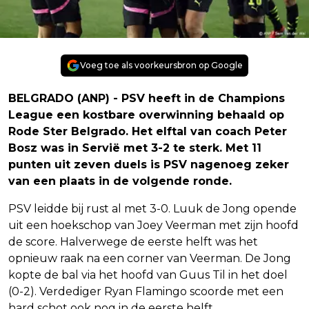
Voeg toe als voorkeursbron op Google
BELGRADO (ANP) - PSV heeft in de Champions
League een kostbare overwinning behaald op
Rode Ster Belgrado. Het elftal van coach Peter
Bosz was in Servië met 3-2 te sterk. Met 11
punten uit zeven duels is PSV nagenoeg zeker
van een plaats in de volgende ronde.
PSV leidde bij rust al met 3-0. Luuk de Jong opende
uit een hoekschop van Joey Veerman met zijn hoofd
de score. Halverwege de eerste helft was het
opnieuw raak na een corner van Veerman. De Jong
kopte de bal via het hoofd van Guus Til in het doel
(0-2). Verdediger Ryan Flamingo scoorde met een
hard schot ook nog in de eerste helft.