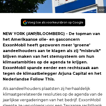
ANP
Voeg toe als voorkeursbron op Google
NEW YORK (ANP/BLOOMBERG) - De topman van
het Amerikaanse olie- en gasconcern
ExxonMobil heeft gezworen meer 'groene'
aandeelhouders aan te klagen als zij "misbruik"
blijven maken van het stemsysteem om hun
klimaatambities op de agenda te krijgen.
ExxonMobil spande eerder een rechtszaak aan
tegen de klimaatbelegger Arjuna Capital en het
Nederlandse Follow This.
Als aandeelhouders plaatsten zij herhaaldelijk
klimaatgerelateerde resoluties op de agenda van de
jaarlijkse vergaderingen van het bedrijf. ExxonMobil
sleepte ze vervolgens voor een Texaanse rechtbank,