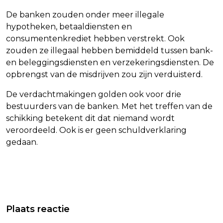
De banken zouden onder meer illegale
hypotheken, betaaldiensten en
consumentenkrediet hebben verstrekt. Ook
zouden ze illegaal hebben bemiddeld tussen bank-
en beleggingsdiensten en verzekeringsdiensten. De
opbrengst van de misdrijven zou zijn verduisterd.
De verdachtmakingen golden ook voor drie
bestuurders van de banken. Met het treffen van de
schikking betekent dit dat niemand wordt
veroordeeld. Ook is er geen schuldverklaring
gedaan.
Vorig artikel
Volgend artikel
TOPAMBTENAAR:
HULPORGANISATIES BEZORGD OVER
Plaats reactie
LANGETERMIJNSTRATEGIE CORONA