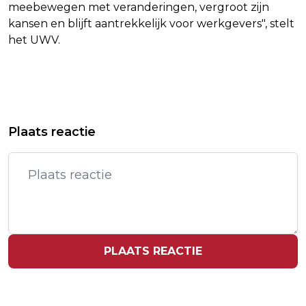
meebewegen met veranderingen, vergroot zijn
kansen en blijft aantrekkelijk voor werkgevers", stelt
het UWV.
Vorig artikel
Volgend artikel
HOOFDAANKLAGER ICC GESCHORST
ARIANA GRANDE IN SELECT
Plaats reactie
OM VERMEEND SEKSUEEL
GEZELSCHAP MET TIENDE NUMMER
WANGEDRAG
1-HIT IN VS
PLAATS REACTIE