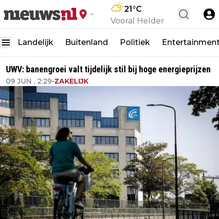
21
°C
Vooral Helder
Landelijk
Buitenland
Politiek
Entertainmen
UWV: banengroei valt tijdelijk stil bij hoge energieprijzen
09 JUN , 2:29
•
ZAKELIJK