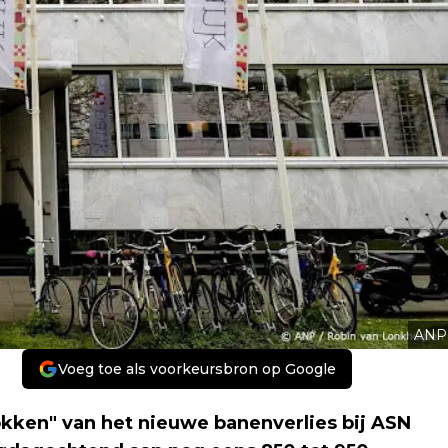
ANP
Voeg toe als voorkeursbron op Google
kken" van het nieuwe banenverlies bij ASN