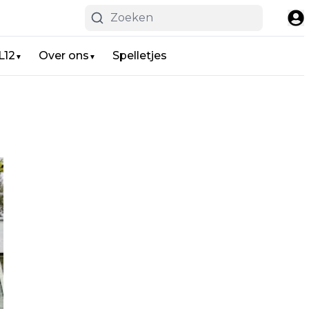
L12
Over ons
Spelletjes
▼
▼