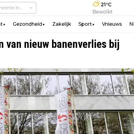
21
°C
Bewolkt
t
Gezondheid
Zakelijk
Sport
Vnieuws
N
▼
▼
▼
 van nieuw banenverlies bij