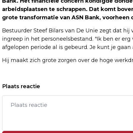
Bank. Het financiële concern kondigde donde
arbeidsplaatsen te schrappen. Dat komt boven
grote transformatie van ASN Bank, voorheen 
Bestuurder Steef Bilars van De Unie zegt dat h
ingreep in het personeelsbestand. "Ik ben er erg 
afgelopen periode al is gebeurd. Je kunt je gaan a
Hij maakt zich grote zorgen over de hoge werkd
Vorig artikel
Plaats reactie
CHADWICK BOSEMAN KRIJGT VIJF
JAAR NA DOOD STER OP WALK OF FAME