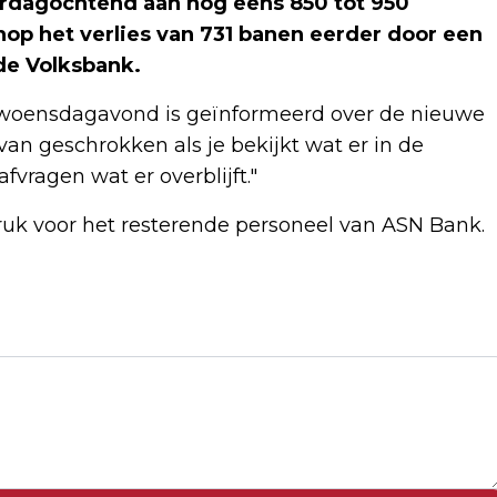
rdagochtend aan nog eens 850 tot 950
op het verlies van 731 banen eerder door een
de Volksbank.
ij woensdagavond is geïnformeerd over de nieuwe
van geschrokken als je bekijkt wat er in de
fvragen wat er overblijft."
ruk voor het resterende personeel van ASN Bank.
Volgend artikel
ZELENSKY: FINANCIËLE STEUN
CRUCIAAL VOOR ONS OVERLEVEN