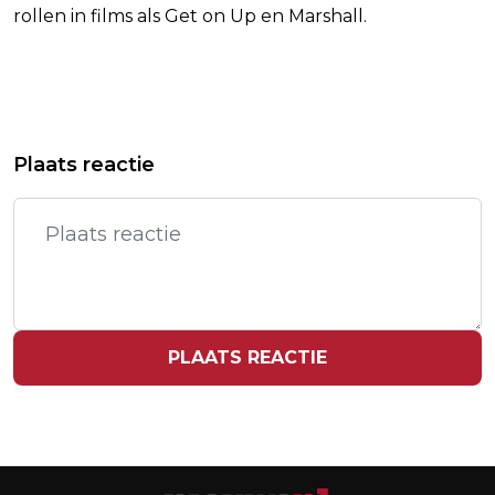
rollen in films als Get on Up en Marshall.
Vorig artikel
Volgend artikel
REINIER ZONNEVELD GAAT
VAKBOND DE UNIE GESCHROKKEN
Plaats reactie
JOSTIBAND HELPEN MET
VAN NIEUW BANENVERLIES BIJ ASN
BEVRIJDINGSFESTIVALS
BANK
PLAATS REACTIE