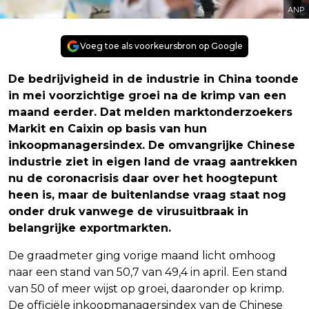
ANP
Voeg toe als voorkeursbron op Google
De bedrijvigheid in de industrie in China toonde
in mei voorzichtige groei na de krimp van een
maand eerder. Dat melden marktonderzoekers
Markit en Caixin op basis van hun
inkoopmanagersindex. De omvangrijke Chinese
industrie ziet in eigen land de vraag aantrekken
nu de coronacrisis daar over het hoogtepunt
heen is, maar de buitenlandse vraag staat nog
onder druk vanwege de virusuitbraak in
belangrijke exportmarkten.
De graadmeter ging vorige maand licht omhoog
naar een stand van 50,7 van 49,4 in april. Een stand
van 50 of meer wijst op groei, daaronder op krimp.
De officiële inkoopmanagersindex van de Chinese