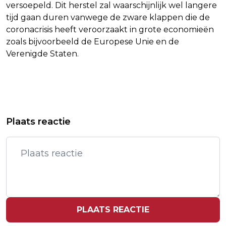
versoepeld. Dit herstel zal waarschijnlijk wel langere
tijd gaan duren vanwege de zware klappen die de
coronacrisis heeft veroorzaakt in grote economieën
zoals bijvoorbeeld de Europese Unie en de
Verenigde Staten.
Vorig artikel
Volgend artikel
NIEUWE WET KANSSPELEN OP
GROTE DRUKTE BIJ GGD OM
Plaats reactie
AFSTAND: DE VOOR- EN NADELEN OP
AFSPRAAK TE MAKEN VOOR
EEN RIJTJE
CORONATEST
PLAATS REACTIE