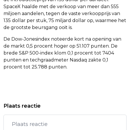
SpaceX haalde met de verkoop van meer dan 555
miljoen aandelen, tegen de vaste verkoopprijs van
135 dollar per stuk, 75 miljard dollar op, waarmee het
de grootste beursgang ooit is.
De Dow-Jonesindex noteerde kort na opening van
de markt 0,5 procent hoger op 51.107 punten. De
brede S&P 500-index klom 0,1 procent tot 7404
punten en techgraadmeter Nasdaq zakte 0,1
procent tot 25.788 punten.
Vorig artikel
Volgend artikel
YOLANTHE CABAU KRIJGT
MEERDERE PERSONEN AANGEHOUDEN
Plaats reactie
AMBASSADEURSPRIJS VOOR FREE A
OM EXPLOSIE IN AMSTERDAM
GIRL