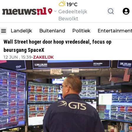
19
°C
Gedeeltelijk
Bewolkt
Landelijk
Buitenland
Politiek
Entertainmen
Wall Street hoger door hoop vredesdeal, focus op
beursgang SpaceX
12 JUN , 15:39
•
ZAKELIJK