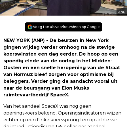
ANP
Voeg toe als voorkeursbron op Google
NEW YORK (ANP) - De beurzen in New York
gingen vrijdag verder omhoog na de stevige
koerswinsten een dag eerder. De hoop op een
spoedig einde aan de oorlog in het Midden-
Oosten en een snelle heropening van de Straat
van Hormuz bleef zorgen voor optimisme bij
beleggers. Verder ging de aandacht vooral uit
naar de beursgang van Elon Musks
ruimtevaartbedrijf SpaceX.
Van het aandeel SpaceX was nog geen
openingskoers bekend. Openingsindicatoren wijzen
echter op een flinke koerssprong ten opzichte van
de introductieprijs van 135 dollar per aandeel.