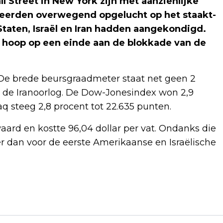
Street in New York zijn met aanzienlijke
geerden overwegend opgelucht op het staakt-
taten, Israël en Iran hadden aangekondigd.
de hoop op een einde aan de blokkade van de
 De brede beursgraadmeter staat net geen 2
n de Iranoorlog. De Dow-Jonesindex won 2,9
q steeg 2,8 procent tot 22.635 punten.
aard en kostte 96,04 dollar per vat. Ondanks die
ger dan voor de eerste Amerikaanse en Israëlische
Volgend artikel
ARJEN LUBACH PRESENTEERT