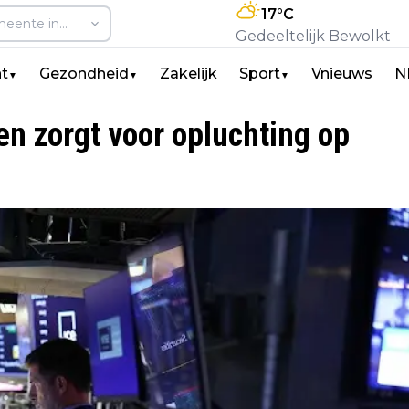
17
°C
Gedeeltelijk Bewolkt
t
Gezondheid
Zakelijk
Sport
Vnieuws
N
▼
▼
▼
n zorgt voor opluchting op