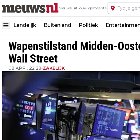
Nieuws uit jouw gemeente:
Landelijk
Buitenland
Politiek
Entertainmen
Wapenstilstand Midden-Ooste
Wall Street
08 APR , 22:28
•
ZAKELIJK