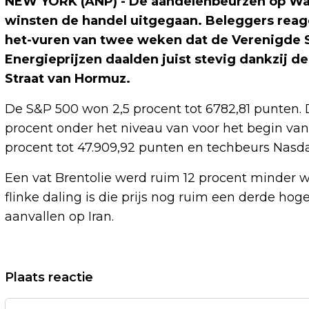
NEW YORK (ANP) - De aandelenbeurzen op Wall 
winsten de handel uitgegaan. Beleggers rea
het-vuren van twee weken dat de Verenigde S
Energieprijzen daalden juist stevig dankzij 
Straat van Hormuz.
De S&P 500 won 2,5 procent tot 6782,81 punten.
procent onder het niveau van voor het begin va
procent tot 47.909,92 punten en techbeurs Nasda
Een vat Brentolie werd ruim 12 procent minder w
flinke daling is die prijs nog ruim een derde ho
aanvallen op Iran.
Vorig artikel
Plaats reactie
EREDIVISIEWEDSTRIJD TUSSEN GO