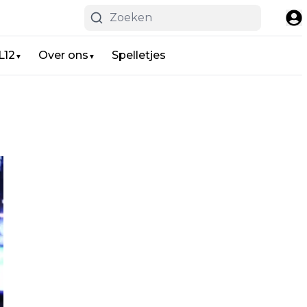
L12
Over ons
Spelletjes
▼
▼