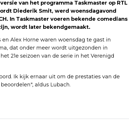
e versie van het programma Taskmaster op RTL
 wordt Diederik Smit, werd woensdagavond
H. In Taskmaster voeren bekende comedians
zijn, wordt later bekendgemaakt.
s en Alex Horne waren woensdag te gast in
ma, dat onder meer wordt uitgezonden in
het 21e seizoen van de serie in het Verenigd
oord. Ik kijk ernaar uit om de prestaties van de
 beoordelen", aldus Lubach.
Volgend artikel
PSG VERGROOT DRUK OP LIVERPOOL EN
SLOT MET EENVOUDIGE ZEGE IN CL