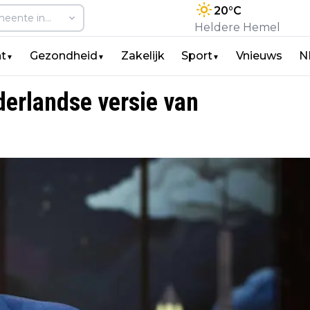
20
°C
Heldere Hemel
t
Gezondheid
Zakelijk
Sport
Vnieuws
N
▼
▼
▼
derlandse versie van