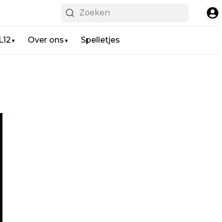
L12
Over ons
Spelletjes
▼
▼