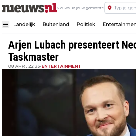
Nieuws uit jouw gemeente:
Landelijk
Buitenland
Politiek
Entertainmen
Arjen Lubach presenteert Ne
Taskmaster
08 APR , 22:33
•
ENTERTAINMENT