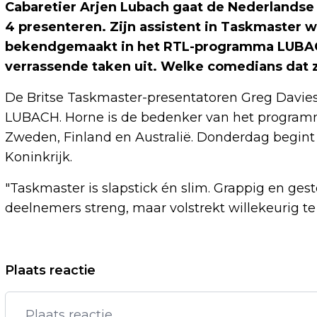
Cabaretier Arjen Lubach gaat de Nederlands
4 presenteren. Zijn assistent in Taskmaster
bekendgemaakt in het RTL-programma LUBAC
verrassende taken uit. Welke comedians dat 
De Britse Taskmaster-presentatoren Greg Davie
LUBACH. Horne is de bedenker van het program
Zweden, Finland en Australië. Donderdag begint 
Koninkrijk.
"Taskmaster is slapstick én slim. Grappig en gest
deelnemers streng, maar volstrekt willekeurig te
Vorig artikel
Plaats reactie
WAPENSTILSTAND MIDDEN-OOSTEN
ZORGT VOOR OPLUCHTING OP WALL