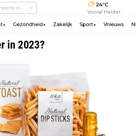
24
°C
Vooral Helder
t
Gezondheid
Zakelijk
Sport
Vnieuws
N
▼
▼
▼
r in 2023?