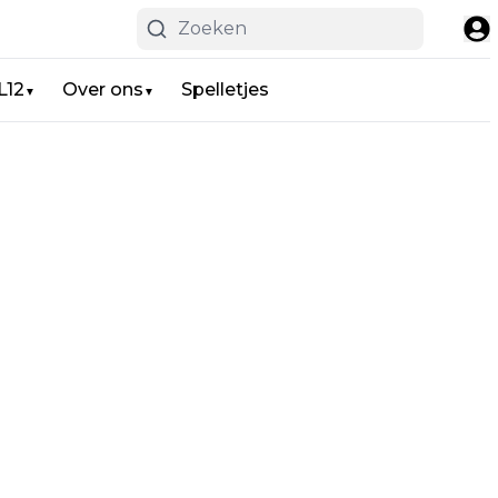
L12
Over ons
Spelletjes
▼
▼