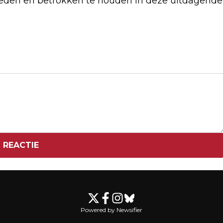
reden en betrokken te houden in deze uitdagende
Volgend artikel
ING EN ABN AMRO ZAKKEN OP BEURS
NA VOORSTEL BELASTINGVERHOGING
 REACTIE
Powered by Newsifier