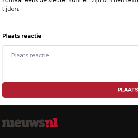
zomaar eens de sleutel kunnen zijn om hen tev
tijden.
Vorig artikel
Plaats reactie
BRUSSEL KOMT ALSNOG MET BOETE
VOOR INTEL OM MARKTMISBRUIK
PLAATS