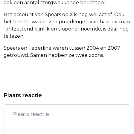
ook een aantal "zorgwekkende berichten".
Het account van Spears op X is nog wel actief. Ook
het bericht waarin ze opmerkingen van haar ex-man
"ontzettend pijnlijk en slopend" noemde, is daar nog
te lezen.
Spears en Federline waren tussen 2004 en 2007
getrouwd. Samen hebben ze twee zoons.
Vorig artikel
Volgend artikel
FRANKRIJK DREIGT MET BAN SHEIN
FRANS EN MARISKA BAUER WORDEN
Plaats reactie
BIJ VERKOOP KINDSEKSPOPPEN
VOOR DE EERSTE KEER OPA EN OMA