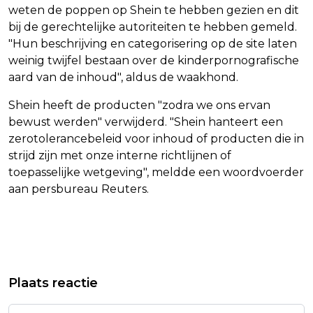
weten de poppen op Shein te hebben gezien en dit
bij de gerechtelijke autoriteiten te hebben gemeld.
"Hun beschrijving en categorisering op de site laten
weinig twijfel bestaan over de kinderpornografische
aard van de inhoud", aldus de waakhond.
Shein heeft de producten "zodra we ons ervan
bewust werden" verwijderd. "Shein hanteert een
zerotolerancebeleid voor inhoud of producten die in
strijd zijn met onze interne richtlijnen of
toepasselijke wetgeving", meldde een woordvoerder
aan persbureau Reuters.
Vorig artikel
Volgend artikel
ACTEUR EN PRESENTATOR JOOST
ACCOUNT BRITNEY SPEARS NIET
Plaats reactie
PRINSEN (83) OVERLEDEN
MEER ACTIEF OP INSTAGRAM