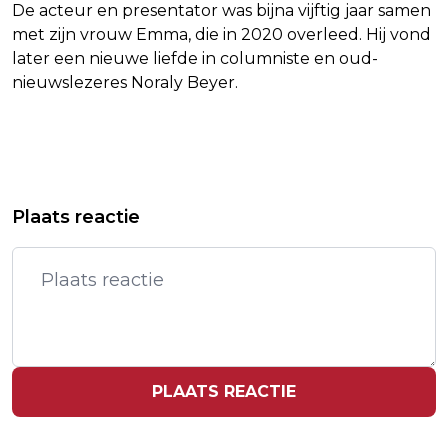
De acteur en presentator was bijna vijftig jaar samen
met zijn vrouw Emma, die in 2020 overleed. Hij vond
later een nieuwe liefde in columniste en oud-
nieuwslezeres Noraly Beyer.
Vorig artikel
Volgend artikel
BEKRITISEERDE PRESIDENT VALENCIA
FRANKRIJK DREIGT MET BAN SHEIN
Plaats reactie
STAPT JAAR NA OVERSTROMINGEN
BIJ VERKOOP KINDSEKSPOPPEN
OP
PLAATS REACTIE