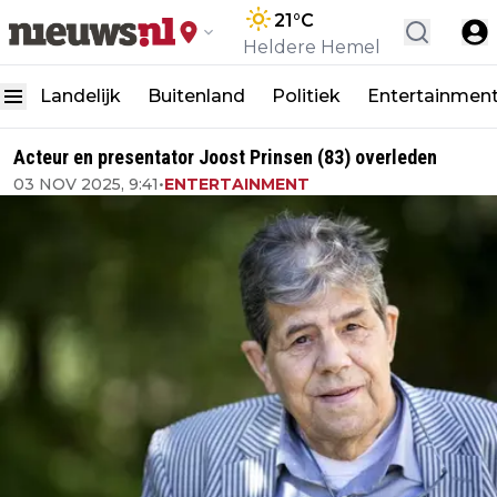
21
°C
Heldere Hemel
Landelijk
Buitenland
Politiek
Entertainmen
Acteur en presentator Joost Prinsen (83) overleden
03 NOV 2025, 9:41
•
ENTERTAINMENT