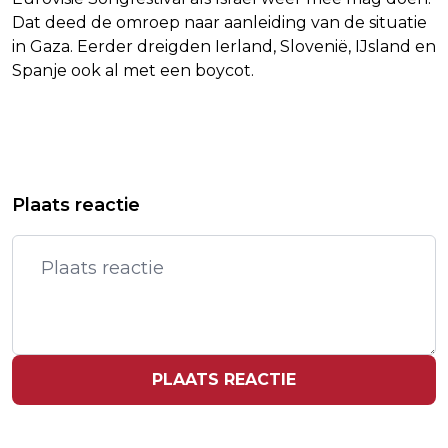
Dat deed de omroep naar aanleiding van de situatie
in Gaza. Eerder dreigden Ierland, Slovenië, IJsland en
Spanje ook al met een boycot.
Vorig artikel
Volgend artikel
BAYER LEVERKUSEN VERSLAAT
CYNDI LAUPER EN EARTH, WIND &
Plaats reactie
EINTRACHT FRANKFURT NA ONTSLAG
FIRE GEËERD MET GRAMMY-SPECIAL
TEN HAG
PLAATS REACTIE