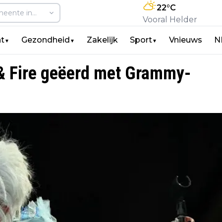
22
°C
Vooral Helder
t
Gezondheid
Zakelijk
Sport
Vnieuws
N
▼
▼
▼
 & Fire geëerd met Grammy-