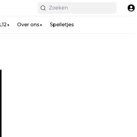
L12
Over ons
Spelletjes
▼
▼