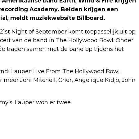
Amerikaanse band Earth, Wind & Fire krijgen
Recording Academy. Beiden krijgen een
al, meldt muziekwebsite Billboard.
21st Night of September komt toepasselijk uit op
cert van de band in The Hollywood Bowl. Onder
áe traden samen met de band op tijdens het
yndi Lauper: Live From The Hollywood Bowl.
 meer Joni Mitchell, Cher, Angelique Kidjo, John
my's. Lauper won er twee.
Volgend artikel
DUITSE TRAINER REHM GELOOFT IN