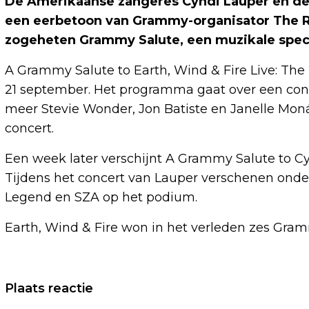
De Amerikaanse zangeres Cyndi Lauper en de 
een eerbetoon van Grammy-organisator The 
zogeheten Grammy Salute, een muzikale speci
A Grammy Salute to Earth, Wind & Fire Live: The 
21 september. Het programma gaat over een con
meer Stevie Wonder, Jon Batiste en Janelle Mon
concert.
Een week later verschijnt A Grammy Salute to C
Tijdens het concert van Lauper verschenen onder
Legend en SZA op het podium.
Earth, Wind & Fire won in het verleden zes Gram
Vorig artikel
Plaats reactie
ALBERT VERLINDE: BESLISSING