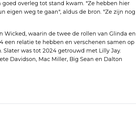
in goed overleg tot stand kwam. "Ze hebben hier
n eigen weg te gaan", aldus de bron. "Ze zijn nog
n Wicked, waarin de twee de rollen van Glinda en
24 een relatie te hebben en verschenen samen op
Slater was tot 2024 getrouwd met Lilly Jay.
te Davidson, Mac Miller, Big Sean en Dalton
Volgend artikel
ROMAN DERWIG SPEELT HOOFDROL IN
VERFILMING CONFETTIREGEN