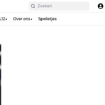
L12
Over ons
Spelletjes
▼
▼