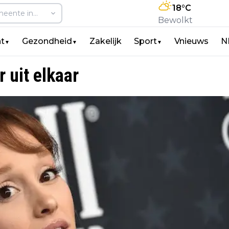
18
°C
Bewolkt
t
Gezondheid
Zakelijk
Sport
Vnieuws
N
▼
▼
▼
 uit elkaar