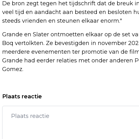
De bron zegt tegen het tijdschrift dat de breuk 
veel tijd en aandacht aan besteed en besloten hu
steeds vrienden en steunen elkaar enorm."
Grande en Slater ontmoetten elkaar op de set va
Boq vertolkten. Ze bevestigden in november 20
meerdere evenementen ter promotie van de film. 
Grande had eerder relaties met onder anderen Pe
Gomez.
Vorig artikel
Plaats reactie
CULTUURSECTOR KOMT MET BERAAD
VOOR EIGEN KLIMAATAANPAK