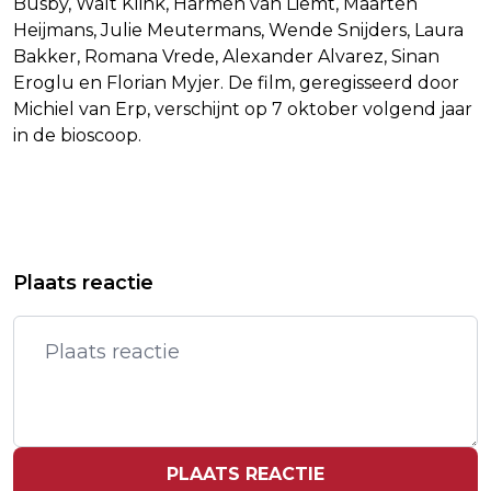
Busby, Walt Klink, Harmen van Liemt, Maarten
Heijmans, Julie Meutermans, Wende Snijders, Laura
Bakker, Romana Vrede, Alexander Alvarez, Sinan
Eroglu en Florian Myjer. De film, geregisseerd door
Michiel van Erp, verschijnt op 7 oktober volgend jaar
in de bioscoop.
Vorig artikel
Volgend artikel
ARIANA GRANDE EN ETHAN SLATER
CULTUURSECTOR KOMT MET BERAAD
Plaats reactie
UIT ELKAAR
VOOR EIGEN KLIMAATAANPAK
PLAATS REACTIE