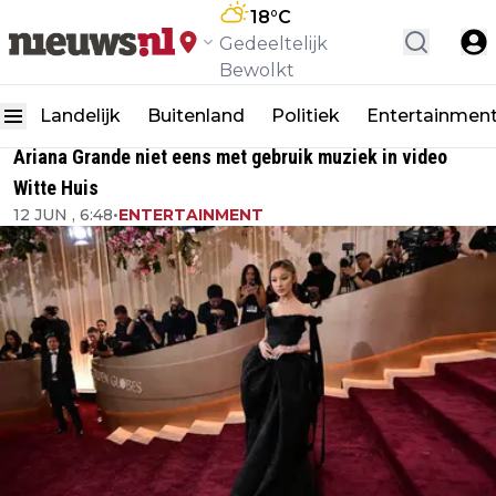
18
°C
Gedeeltelijk
Bewolkt
Landelijk
Buitenland
Politiek
Entertainmen
Ariana Grande niet eens met gebruik muziek in video
Witte Huis
12 JUN , 6:48
•
ENTERTAINMENT