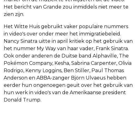
Het bericht van Grande zou inmiddels niet meer te
zien zijn.
Het Witte Huis gebruikt vaker populaire nummers
in video's over onder meer het immigratiebeleid.
Nancy Sinatra uitte in april kritiek op het gebruik van
het nummer My Way van haar vader, Frank Sinatra.
Ook onder anderen de Duitse band Alphaville, The
Pokémon Company, Kesha, Sabrina Carpenter, Olivia
Rodrigo, Kenny Loggins, Ben Stiller, Paul Thomas
Anderson en ABBA-zanger Björn Ulvaeus hebben
eerder hun ongenoegen geuit over het gebruik van
hun werk in video's van de Amerikaanse president
Donald Trump.
Vorig artikel
Volgend artikel
OPNIEUW MEER MENSEN MET