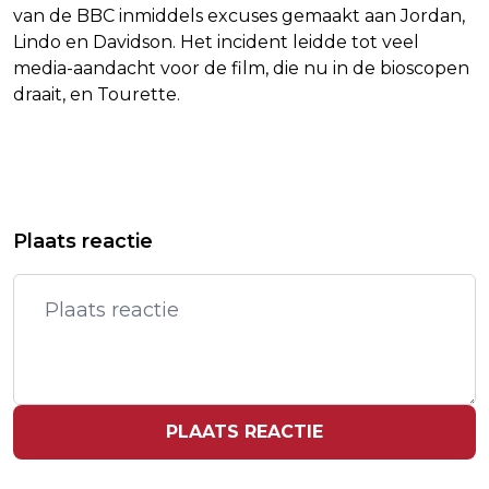
van de BBC inmiddels excuses gemaakt aan Jordan,
Lindo en Davidson. Het incident leidde tot veel
media-aandacht voor de film, die nu in de bioscopen
draait, en Tourette.
Vorig artikel
Volgend artikel
SLIMMER WERKEN BEGINT NIET BIJ
NEDERLAND EN BONDGENOTEN:
Plaats reactie
JE AGENDA, MAAR BIJ JEZELF
ZULLEN BIJDRAGEN IN STRAAT VAN
HORMUZ
PLAATS REACTIE