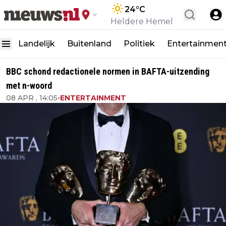
24
°C
Heldere Hemel
Landelijk
Buitenland
Politiek
Entertainmen
BBC schond redactionele normen in BAFTA-uitzending
met n-woord
08 APR , 14:05
•
ENTERTAINMENT