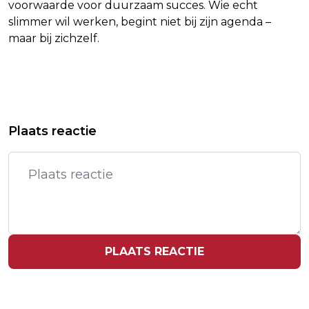
voorwaarde voor duurzaam succes. Wie echt
slimmer wil werken, begint niet bij zijn agenda –
maar bij zichzelf.
Vorig artikel
Volgend artikel
KARREMANS BELOOFT LANDELIJKE
BBC SCHOND REDACTIONELE NORMEN
Plaats reactie
AANPAK FATBIKES, INHOUD
IN BAFTA-UITZENDING MET N-WOORD
ONBEKEND
PLAATS REACTIE