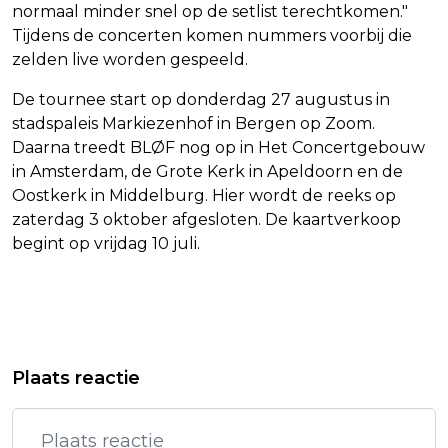
normaal minder snel op de setlist terechtkomen."
Tijdens de concerten komen nummers voorbij die
zelden live worden gespeeld.
De tournee start op donderdag 27 augustus in
stadspaleis Markiezenhof in Bergen op Zoom.
Daarna treedt BLØF nog op in Het Concertgebouw
in Amsterdam, de Grote Kerk in Apeldoorn en de
Oostkerk in Middelburg. Hier wordt de reeks op
zaterdag 3 oktober afgesloten. De kaartverkoop
begint op vrijdag 10 juli.
Vorig artikel
Volgend artikel
FULHAM HAALT ARBELOA ALS
OVEREENKOMST MET IRAN VOORBIJ,
Plaats reactie
NIEUWE COACH
ZEGT TRUMP