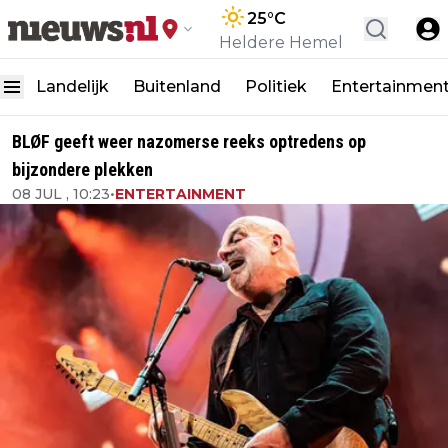
25
°C
Heldere Hemel
Landelijk
Buitenland
Politiek
Entertainmen
BLØF geeft weer nazomerse reeks optredens op
bijzondere plekken
08 JUL , 10:23
•
ENTERTAINMENT