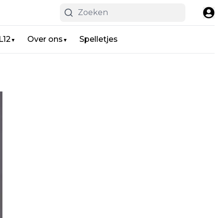
L12
Over ons
Spelletjes
▼
▼