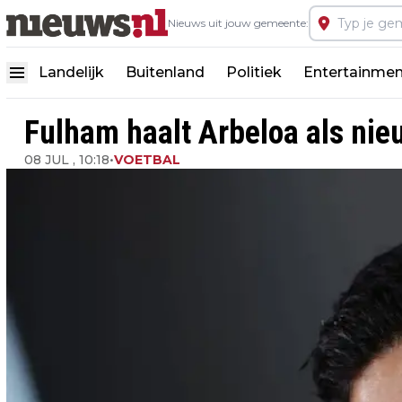
Nieuws uit jouw gemeente:
Landelijk
Buitenland
Politiek
Entertainmen
Fulham haalt Arbeloa als ni
08 JUL , 10:18
•
VOETBAL