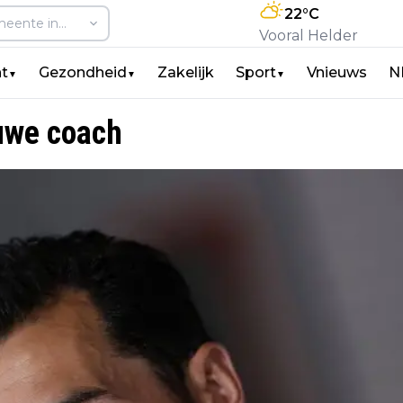
22
°C
Vooral Helder
t
Gezondheid
Zakelijk
Sport
Vnieuws
N
▼
▼
▼
euwe coach