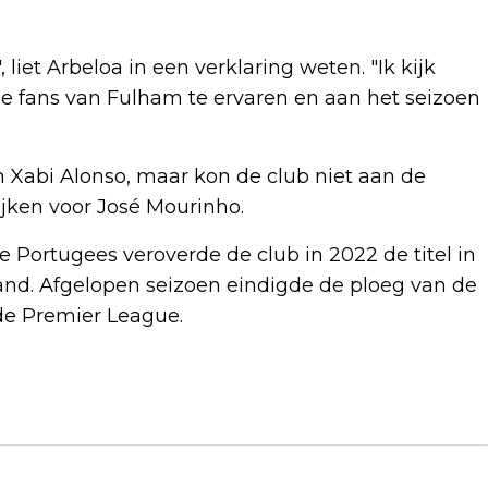
liet Arbeloa in een verklaring weten. "Ik kijk
e fans van Fulham te ervaren en aan het seizoen
n Xabi Alonso, maar kon de club niet aan de
ijken voor José Mourinho.
de Portugees veroverde de club in 2022 de titel in
nd. Afgelopen seizoen eindigde de ploeg van de
de Premier League.
Volgend artikel
BLØF GEEFT WEER NAZOMERSE REEKS
OPTREDENS OP BIJZONDERE PLEKKEN